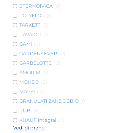
ETERNOIVICA
(
0
)
POLYFLOR
(
0
)
TARKETT
(
0
)
RAVAIOLI
(
0
)
GAMI
(
0
)
GARDEN4EVER
(
0
)
GARBELOTTO
(
0
)
AMORIM
(
0
)
MONDO
(
0
)
MAPEI
(
0
)
GRANULATI ZANDOBBIO
(
0
)
RUBI
(
0
)
KNAUF Integral
(
0
)
Vedi di meno