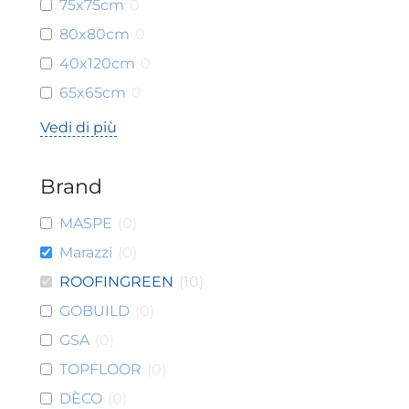
75x75cm
0
80x80cm
0
40x120cm
0
65x65cm
0
Vedi di più
Brand
MASPE
(
0
)
Marazzi
(
0
)
ROOFINGREEN
(
10
)
GOBUILD
(
0
)
GSA
(
0
)
TOPFLOOR
(
0
)
DÈCO
(
0
)