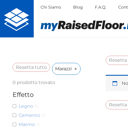
Vai
Chi Siamo
Blog
F.A.Q.
Cont
al
contenuto
Resetta
Resetta tutto
×
Marazzi
0
prodotto trovato
No
Effetto
Resetta
Legno
0
Cemento
0
Marmo
0