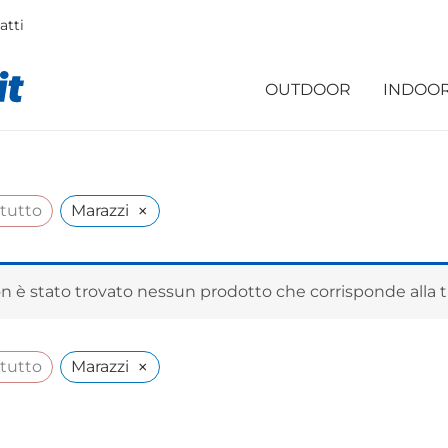
atti
OUTDOOR
INDOO
×
 tutto
Marazzi
n è stato trovato nessun prodotto che corrisponde alla t
×
 tutto
Marazzi