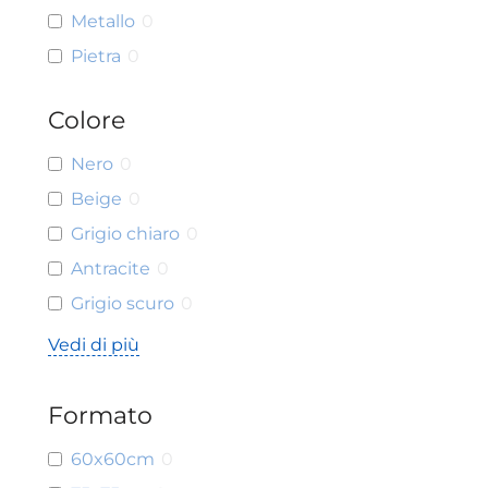
Metallo
0
Pietra
0
Colore
Nero
0
Beige
0
Grigio chiaro
0
Antracite
0
Grigio scuro
0
Vedi di più
Formato
60x60cm
0