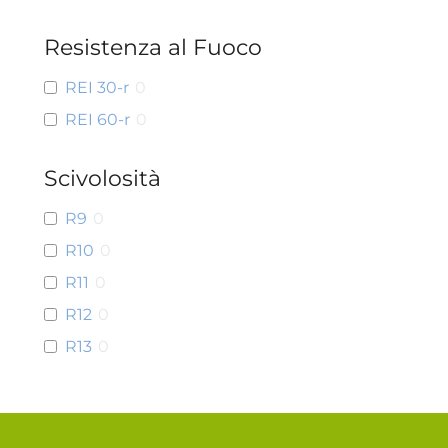
Resistenza al Fuoco
REI 30-r
0
REI 60-r
0
Scivolosità
R9
0
R10
0
R11
0
R12
0
R13
0