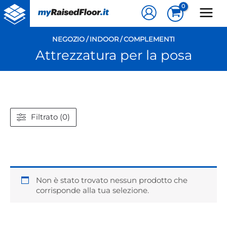
Vai
al
contenuto
NEGOZIO
/
INDOOR
/
COMPLEMENTI
Attrezzatura per la posa
Filtrato (0)
Non è stato trovato nessun prodotto che
corrisponde alla tua selezione.