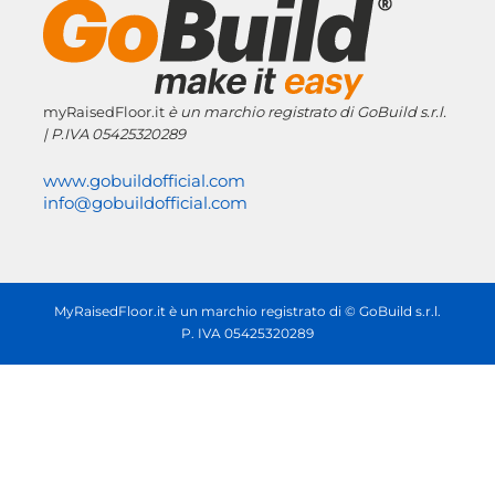
myRaisedFloor.it
è un marchio registrato
di GoBuild s.r.l.
| P.IVA
05425320289
www.gobuildofficial.com
info@gobuildofficial.com
MyRaisedFloor.it è un marchio registrato di © GoBuild s.r.l.
P. IVA 05425320289