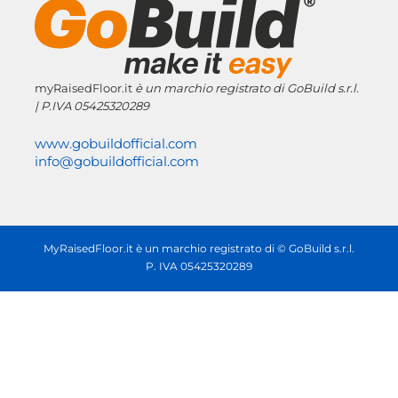
myRaisedFloor.it
è un marchio registrato
di GoBuild s.r.l.
| P.IVA
05425320289
www.gobuildofficial.com
info@gobuildofficial.com
MyRaisedFloor.it è un marchio registrato di © GoBuild s.r.l.
P. IVA 05425320289