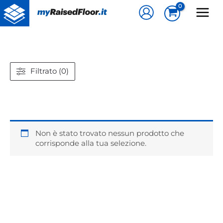
Vai
al
contenuto
Filtrato (0)
Non è stato trovato nessun prodotto che
corrisponde alla tua selezione.