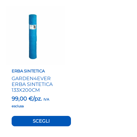
Questo
prodotto
ha
più
varianti.
Le
opzioni
possono
essere
scelte
nella
ERBA SINTETICA
pagina
GARDEN4EVER
del
ERBA SINTETICA
prodotto
133X200CM
99,00
€/pz.
IVA
esclusa
SCEGLI