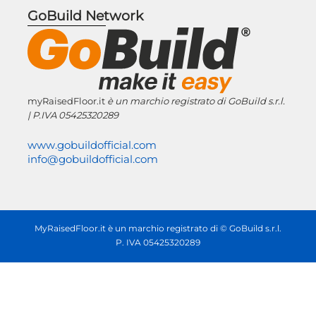
GoBuild Network
myRaisedFloor.it
è un marchio registrato
di GoBuild s.r.l.
| P.IVA
05425320289
www.gobuildofficial.com
info@gobuildofficial.com
MyRaisedFloor.it è un marchio registrato di © GoBuild s.r.l.
P. IVA 05425320289