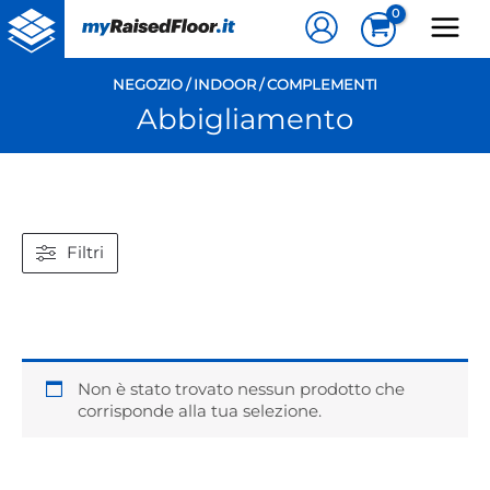
Vai
al
contenuto
NEGOZIO
/
INDOOR
/
COMPLEMENTI
Abbigliamento
Filtri
Non è stato trovato nessun prodotto che
corrisponde alla tua selezione.