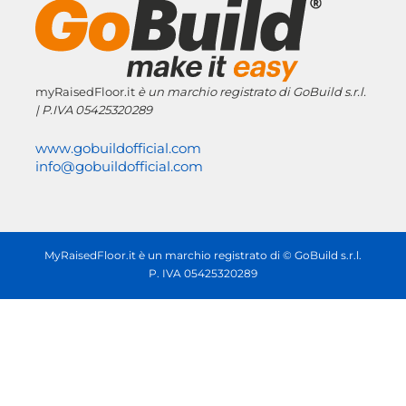
myRaisedFloor.it
è un marchio registrato
di GoBuild s.r.l.
| P.IVA
05425320289
www.gobuildofficial.com
info@gobuildofficial.com
MyRaisedFloor.it è un marchio registrato di © GoBuild s.r.l.
P. IVA 05425320289