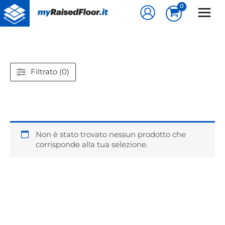
Vai
al
contenuto
Filtrato (0)
Non è stato trovato nessun prodotto che
corrisponde alla tua selezione.