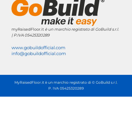
myRaisedFloor.it
è un marchio registrato
di GoBuild s.r.l.
| P.IVA
05425320289
www.gobuildofficial.com
info@gobuildofficial.com
MyRaisedFloor.it è un marchio registrato di © GoBuild s.r.l.
P. IVA 05425320289