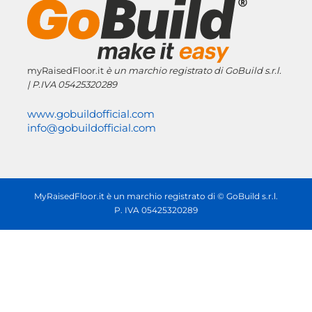
myRaisedFloor.it
è un marchio registrato
di GoBuild s.r.l.
| P.IVA
05425320289
www.gobuildofficial.com
info@gobuildofficial.com
MyRaisedFloor.it è un marchio registrato di © GoBuild s.r.l.
P. IVA 05425320289