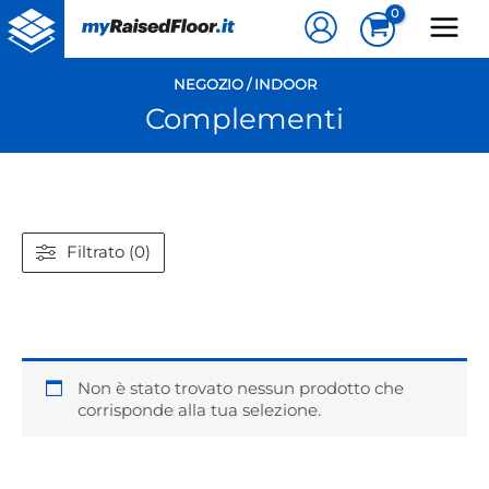
Vai
al
contenuto
NEGOZIO
/
INDOOR
Complementi
Filtrato (0)
Non è stato trovato nessun prodotto che
corrisponde alla tua selezione.