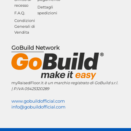
recesso
Dettagli
F.A.Q.
spedizioni
Condizioni
Generali di
Vendita
GoBuild Network
myRaisedFloor.it
è un marchio registrato
di GoBuild s.r.l.
| P.IVA
05425320289
www.gobuildofficial.com
info@gobuildofficial.com