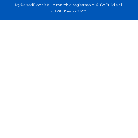
MyRaisedFloor.it è un marchio registrato di © GoBuild s.r.l.
P. IVA 05425320289