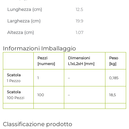
Lunghezza (cm)
12.5
Larghezza (cm)
19.9
Altezza (cm)
1.07
Informazioni Imballaggio
Pezzi
Dimensioni
Peso
[numero]
L1xL2xH [mm]
[kg]
Scatola
1
–
0,185
1 Pezzo
Scatola
100
–
18,5
100 Pezzi
Classificazione prodotto