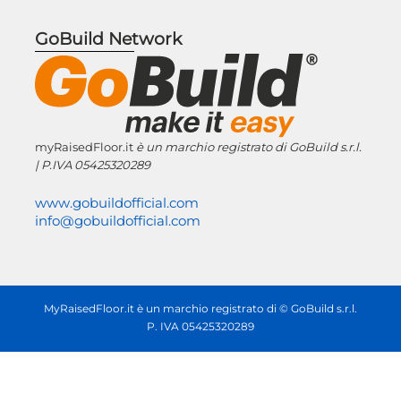
GoBuild Network
myRaisedFloor.it
è un marchio registrato
di GoBuild s.r.l.
| P.IVA
05425320289
www.gobuildofficial.com
info@gobuildofficial.com
MyRaisedFloor.it è un marchio registrato di © GoBuild s.r.l.
P. IVA 05425320289