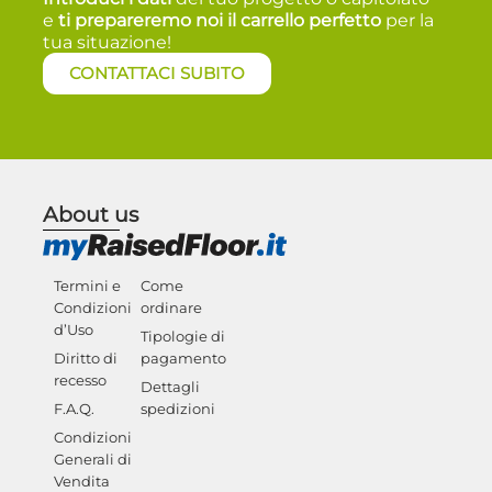
e
t
i prepareremo noi il carrello perfetto
per la
tua situazione!
CONTATTACI SUBITO
About us
Termini e
Come
Condizioni
ordinare
d’Uso
Tipologie di
Diritto di
pagamento
recesso
Dettagli
F.A.Q.
spedizioni
Condizioni
Generali di
Vendita