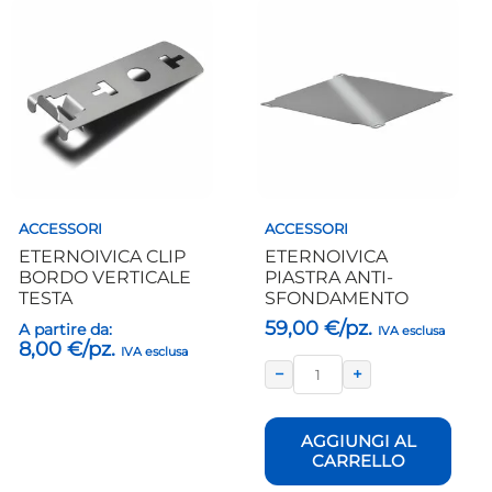
Questo
prodotto
ha
più
varianti.
Le
opzioni
possono
essere
scelte
nella
ACCESSORI
ACCESSORI
pagina
ETERNOIVICA CLIP
ETERNOIVICA
del
BORDO VERTICALE
PIASTRA ANTI-
prodotto
TESTA
SFONDAMENTO
59,00
€/pz.
A partire da:
IVA esclusa
8,00
€/pz.
IVA esclusa
−
+
AGGIUNGI AL
CARRELLO