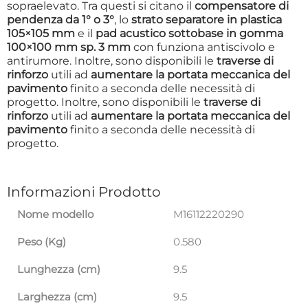
sopraelevato. Tra questi si citano il
compensatore di
pendenza da 1° o 3°
, lo
strato separatore in plastica
105×105 mm
e il
pad acustico
sottobase in gomma
100×100 mm sp. 3 mm
con funziona antiscivolo e
antirumore. Inoltre, sono disponibili le
traverse di
rinforzo
utili ad
aumentare la portata meccanica del
pavimento
finito a seconda delle necessità di
progetto. Inoltre, sono disponibili le
traverse di
rinforzo
utili ad
aumentare la portata meccanica del
pavimento
finito a seconda delle necessità di
progetto.
Informazioni Prodotto
Nome modello
M16112220290
Peso (Kg)
0.580
Lunghezza (cm)
9.5
Larghezza (cm)
9.5