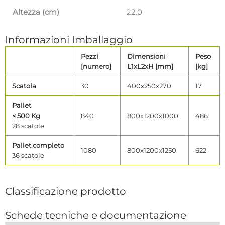
Altezza (cm)
22.0
Informazioni Imballaggio
Pezzi
Dimensioni
Peso
[numero]
L1xL2xH [mm]
[kg]
Scatola
30
400x250x270
17
Pallet
< 500 Kg
840
800x1200x1000
486
28 scatole
Pallet completo
1080
800x1200x1250
622
36 scatole
Classificazione prodotto
Schede tecniche e documentazione