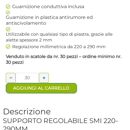
Guarnizione conduttiva inclusa
Guarnizione in plastica antirumore ed
antiscivolamento
Utilizzabile con qualsiasi tipo di piastra, grazie alle
alette spessore 2 mm
Regolazione millimetrica da 220 a 290 mm
Venduto in scatole da nr. 30 pezzi – ordine minimo nr.
SUPPORTO
30 pezzi
REGOLABILE
SMI 220-
−
+
290MM
quantità
AGGIUNGI AL CARRELLO
Descrizione
SUPPORTO REGOLABILE SMI 220-
290MM