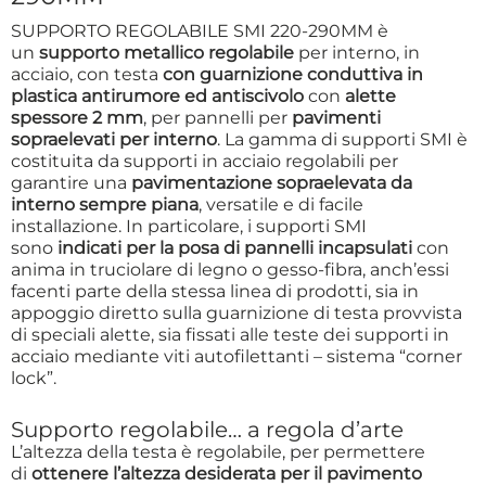
SUPPORTO REGOLABILE SMI 220-290MM è
un
supporto metallico regolabile
per interno, in
acciaio, con testa
con guarnizione conduttiva in
plastica antirumore ed antiscivolo
con
alette
spessore 2 mm
, per pannelli per
pavimenti
sopraelevati per interno
. La gamma di supporti SMI è
costituita da supporti in acciaio regolabili per
garantire una
pavimentazione sopraelevata da
interno sempre piana
, versatile e di facile
installazione. In particolare, i supporti SMI
sono
indicati per la posa di pannelli incapsulati
con
anima in truciolare di legno o gesso-fibra, anch’essi
facenti parte della stessa linea di prodotti, sia in
appoggio diretto sulla guarnizione di testa provvista
di speciali alette, sia fissati alle teste dei supporti in
acciaio mediante viti autofilettanti – sistema “corner
lock”.
Supporto regolabile… a regola d’arte
L’altezza della testa è regolabile, per permettere
di
ottenere l’altezza desiderata per il pavimento