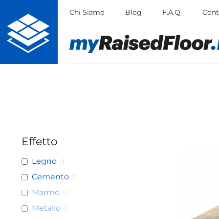
Vai
Chi Siamo
Blog
F.A.Q.
Cont
al
contenuto
Effetto
Questo
Legno
4
prodot
ha
Cemento
2
più
Marmo
0
varianti
Le
Metallo
0
opzioni