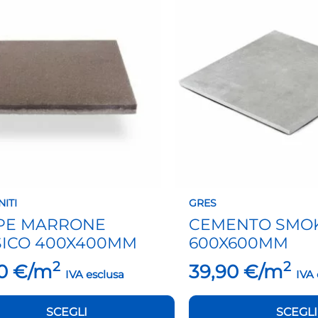
ha
più
.
varianti.
Le
opzioni
o
possono
essere
scelte
nella
pagina
del
to
prodotto
NITI
GRES
PE MARRONE
CEMENTO SMO
SICO 400X400MM
600X600MM
2
2
00
€/m
39,90
€/m
IVA esclusa
IVA 
SCEGLI
SCEGLI