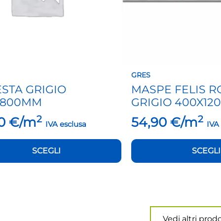
essere
scelte
nella
pagina
del
to
prodotto
GRES
STA GRIGIO
MASPE FELIS R
X800MM
GRIGIO 400X1
2
2
90
€/m
54,90
€/m
IVA esclusa
IVA
SCEGLI
SCEGLI
Vedi altri prodo