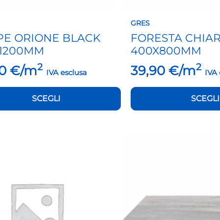
to
prodotto
GRES
E ORIONE BLACK
FORESTA CHIA
X1200MM
400X800MM
2
2
90
€/m
39,90
€/m
IVA esclusa
IVA 
SCEGLI
SCEGLI
Questo
to
prodotto
ha
più
.
varianti.
Le
opzioni
o
possono