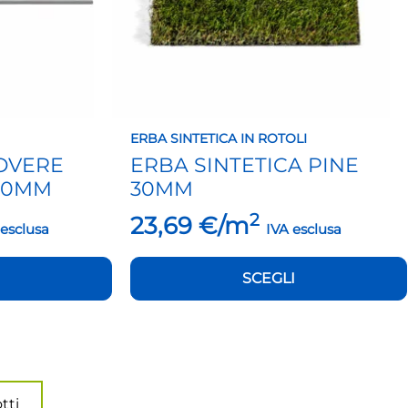
essere
scelte
nella
pagina
del
prodotto
ERBA SINTETICA IN ROTOLI
OVERE
ERBA SINTETICA PINE
200MM
30MM
2
23,69
€/m
 esclusa
IVA esclusa
SCEGLI
tti