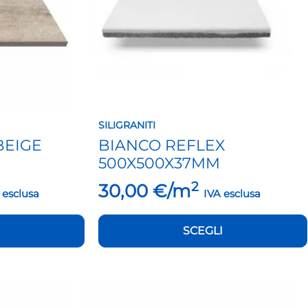
possono
essere
scelte
nella
pagina
del
prodotto
SILIGRANITI
BEIGE
BIANCO REFLEX
500X500X37MM
2
30,00
€/m
 esclusa
IVA esclusa
SCEGLI
Questo
prodotto