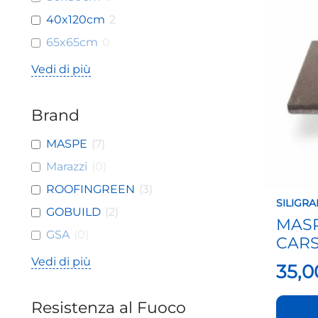
ha
40x120cm
2
più
varianti
65x65cm
0
Le
Vedi di più
opzioni
posson
essere
Brand
scelte
nella
MASPE
(
7
)
pagina
del
Marazzi
(
0
)
prodot
ROOFINGREEN
(
3
)
SILIGRA
GOBUILD
(
2
)
MAS
GSA
(
0
)
CAR
Vedi di più
35,
Resistenza al Fuoco