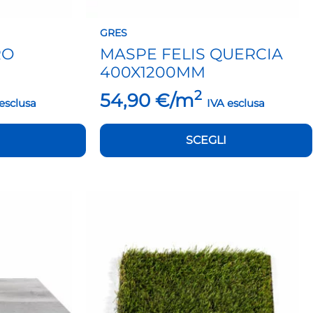
prodotto
GRES
RO
MASPE FELIS QUERCIA
400X1200MM
2
54,90
€/m
esclusa
IVA esclusa
SCEGLI
Questo
prodotto
ha
più
varianti.
Le
opzioni
possono