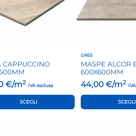
o
possono
essere
scelte
nella
pagina
del
to
prodotto
GRES
A CAPPUCCINO
MASPE ALCOR 
X600MM
600X600MM
2
2
90
€/m
44,00
€/m
IVA esclusa
IVA
SCEGLI
SCEGLI
Questo
to
prodotto