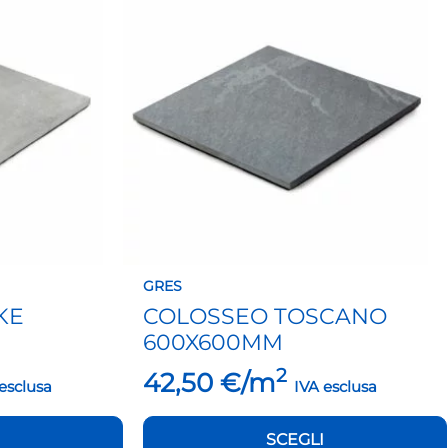
ha
più
varianti.
Le
opzioni
possono
essere
scelte
nella
pagina
del
prodotto
GRES
KE
COLOSSEO TOSCANO
600X600MM
2
42,50
€/m
esclusa
IVA esclusa
SCEGLI