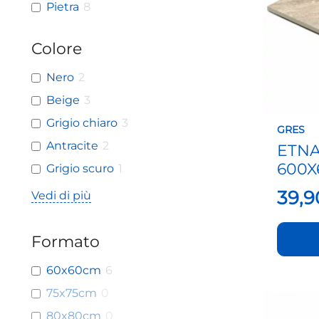
Pietra
8
posson
essere
scelte
Colore
nella
pagina
Nero
2
del
Beige
3
prodot
Grigio chiaro
3
GRES
Antracite
2
ETN
600
Grigio scuro
1
39,
Vedi di più
Formato
60x60cm
6
75x75cm
0
Questo
prodot
80x80cm
0