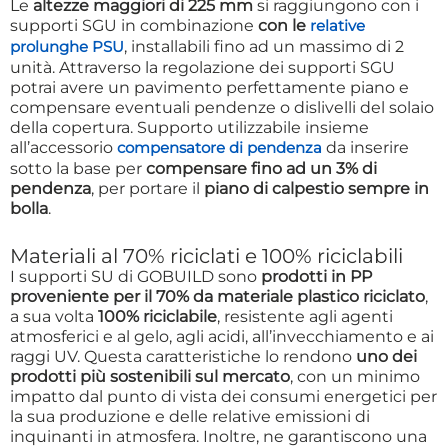
Le
altezze maggiori di 225 mm
si raggiungono con i
supporti SGU in combinazione
con le
relative
, installabili fino ad un massimo di 2
prolunghe PSU
unità. Attraverso la regolazione dei supporti SGU
potrai avere un pavimento perfettamente piano e
compensare eventuali pendenze o dislivelli del solaio
della copertura. Supporto utilizzabile insieme
all’accessorio
da inserire
compensatore di pendenza
sotto la base per
compensare fino ad un 3% di
pendenza
, per portare il
piano di calpestio sempre in
bolla
.
Materiali al 70% riciclati e 100% riciclabili
I supporti SU di GOBUILD sono
prodotti in PP
proveniente per il 70% da materiale plastico riciclato
,
a sua volta
100% riciclabile
, resistente agli agenti
atmosferici e al gelo, agli acidi, all’invecchiamento e ai
raggi UV. Questa caratteristiche lo rendono
uno dei
prodotti più sostenibili sul mercato
, con un minimo
impatto dal punto di vista dei consumi energetici per
la sua produzione e delle relative emissioni di
inquinanti in atmosfera. Inoltre, ne garantiscono una