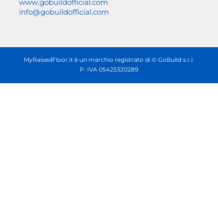
www.gobuildofficial.com
info@gobuildofficial.com
MyRaisedFloor.it è un marchio registrato di © GoBuild s.r.l.
P. IVA 05425320289