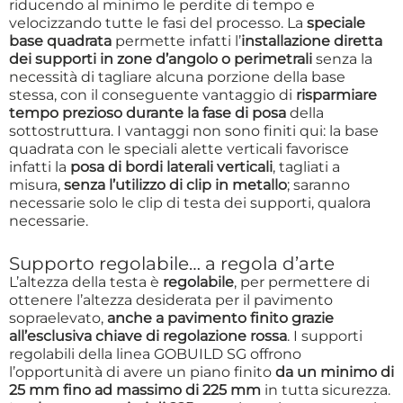
riducendo al minimo le perdite di tempo e
velocizzando tutte le fasi del processo. La
speciale
base quadrata
permette infatti l’
installazione diretta
dei supporti in zone d’angolo o perimetrali
senza la
necessità di tagliare alcuna porzione della base
stessa, con il conseguente vantaggio di
risparmiare
tempo prezioso durante la fase di posa
della
sottostruttura. I vantaggi non sono finiti qui: la base
quadrata con le speciali alette verticali favorisce
infatti la
posa di bordi laterali verticali
, tagliati a
misura,
senza l’utilizzo di clip in metallo
; saranno
necessarie solo le clip di testa dei supporti, qualora
necessarie.
Supporto regolabile… a regola d’arte
L’altezza della testa è
regolabile
, per permettere di
ottenere l’altezza desiderata per il pavimento
sopraelevato,
anche a pavimento finito grazie
all’esclusiva chiave di regolazione rossa
. I supporti
regolabili della linea GOBUILD SG offrono
l’opportunità di avere un piano finito
da un minimo di
25 mm fino ad massimo di 225 mm
in tutta sicurezza.