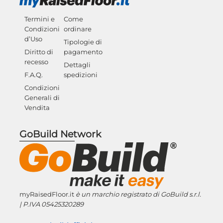
Termini e
Come
Condizioni
ordinare
d’Uso
Tipologie di
Diritto di
pagamento
recesso
Dettagli
F.A.Q.
spedizioni
Condizioni
Generali di
Vendita
GoBuild Network
myRaisedFloor.it
è un marchio registrato
di GoBuild s.r.l.
| P.IVA
05425320289