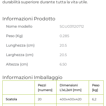
durabilità superiore durante tutta la vita utile.
Informazioni Prodotto
Nome modello
SGU031120712
Peso (Kg)
0.285
Lunghezza (cm)
20.5
Larghezza (cm)
20.5
Altezza (cm)
6.50
Informazioni Imballaggio
Pezzi
Dimensioni
Peso
[numero]
L1xL2xH [mm]
[kg]
Scatola
20
400x400x420
6,2