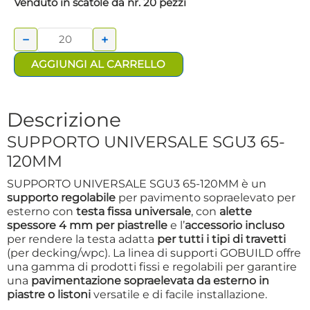
Venduto in scatole da nr. 20 pezzi
UNIVERSALE
SGU3 65-
−
+
120MM
quantità
AGGIUNGI AL CARRELLO
Descrizione
SUPPORTO UNIVERSALE SGU3 65-
120MM
SUPPORTO UNIVERSALE SGU3 65-120MM è un
supporto regolabile
per pavimento sopraelevato per
esterno con
testa fissa
universale
, con
alette
spessore 4 mm per piastrelle
e l’
accessorio incluso
per rendere la testa adatta
per tutti i tipi di travetti
(per decking/wpc). La linea di supporti GOBUILD offre
una gamma di prodotti fissi e regolabili per garantire
una
pavimentazione sopraelevata da esterno in
piastre o listoni
versatile e di facile installazione.